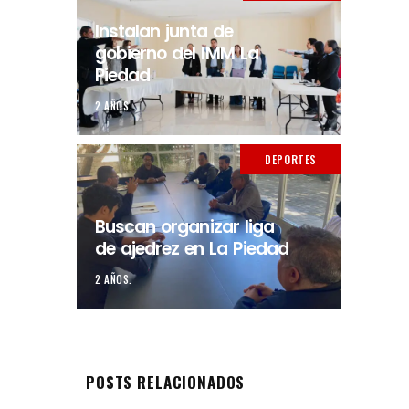
Instalan junta de
gobierno del IMM La
Piedad
2 AÑOS.
DEPORTES
Buscan organizar liga
de ajedrez en La Piedad
2 AÑOS.
POSTS RELACIONADOS