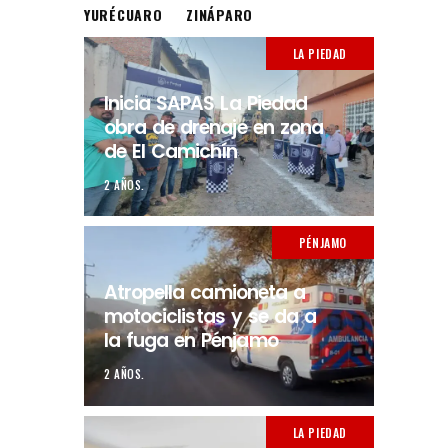
YURÉCUARO
ZINÁPARO
LA PIEDAD
Inicia SAPAS La Piedad
obra de drenaje en zona
de El Camichín
2 AÑOS.
PÉNJAMO
Atropella camioneta a
motociclistas y se da a
la fuga en Pénjamo
2 AÑOS.
LA PIEDAD