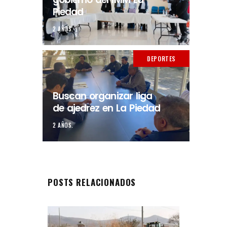
Piedad
2 AÑOS.
DEPORTES
Buscan organizar liga
de ajedrez en La Piedad
2 AÑOS.
POSTS RELACIONADOS