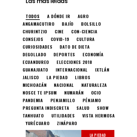
Las más leídas
TODOS
A DÓNDE IR
AGRO
ANGAMACUTIRO
BAJÍO
BOLSILLO
CHURINTZIO
CINE
CON-CIENCIA
CONSEJOS
COVID-19
CULTURA
CURIOSIDADES
DATO DE DIETA
DEGOLLADO
DEPORTES
ECONOMÍA
ECUANDUREO
ELECCIONES 2018
GUANAJUATO
INTERNACIONAL
IXTLÁN
JALISCO
LA PIEDAD
LIBROS
MICHOACÁN
NACIONAL
NATURALEZA
NOSCE TE IPSUM
NUMARÁN
OCIO
PANDEMIA
PENJAMILLO
PÉNJAMO
PREGUNTA INDISCRETA
SALUD
SHOW
TANHUATO
UTILIDADES
VISTA HERMOSA
YURÉCUARO
ZINÁPARO
LA PIEDAD