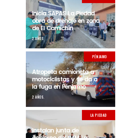
Inicia SAPAS La Piedad
obra de drenaje en zona
de El Camichín
2 AÑOS.
PÉNJAMO
Atropella camioneta a
motociclistas y se da a
la fuga en Pénjamo
2 AÑOS.
LA PIEDAD
Instalan junta de
gobierno del IMM La