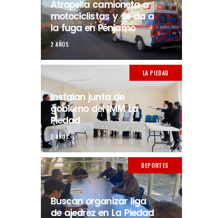
Atropella camioneta a
motociclistas y se da a
la fuga en Pénjamo
2 AÑOS.
LA PIEDAD
Instalan junta de
gobierno del IMM La
Piedad
2 AÑOS.
DEPORTES
Buscan organizar liga
de ajedrez en La Piedad