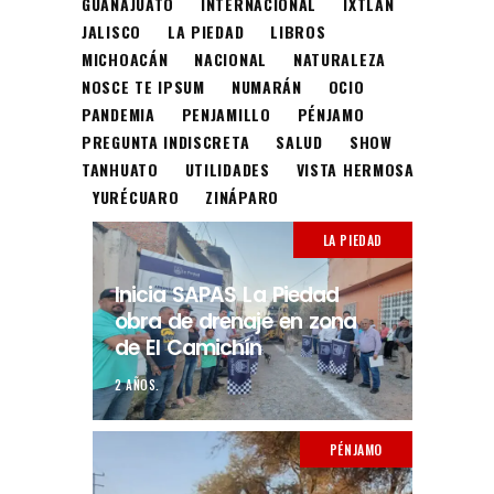
GUANAJUATO
INTERNACIONAL
IXTLÁN
JALISCO
LA PIEDAD
LIBROS
MICHOACÁN
NACIONAL
NATURALEZA
NOSCE TE IPSUM
NUMARÁN
OCIO
PANDEMIA
PENJAMILLO
PÉNJAMO
PREGUNTA INDISCRETA
SALUD
SHOW
TANHUATO
UTILIDADES
VISTA HERMOSA
YURÉCUARO
ZINÁPARO
LA PIEDAD
Inicia SAPAS La Piedad
obra de drenaje en zona
de El Camichín
2 AÑOS.
PÉNJAMO