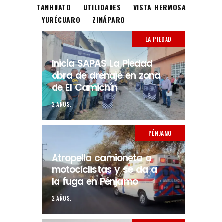
TANHUATO
UTILIDADES
VISTA HERMOSA
YURÉCUARO
ZINÁPARO
LA PIEDAD
Inicia SAPAS La Piedad
obra de drenaje en zona
de El Camichín
2 AÑOS.
PÉNJAMO
Atropella camioneta a
motociclistas y se da a
la fuga en Pénjamo
2 AÑOS.