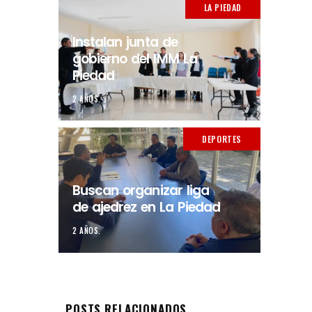
LA PIEDAD
Instalan junta de
gobierno del IMM La
Piedad
2 AÑOS.
DEPORTES
Buscan organizar liga
de ajedrez en La Piedad
2 AÑOS.
POSTS RELACIONADOS