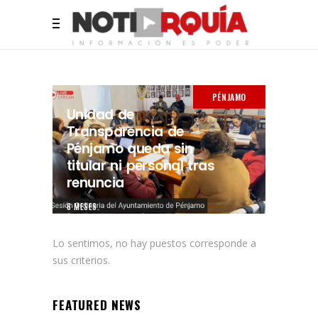
PÉNJAMO
Unidad de
Transparencia de
Pénjamo queda sin
titular ni personal tras
renuncia
6 MESES.
Lo sentimos, no hay puestos corresponde a
sus criterios.
FEATURED NEWS