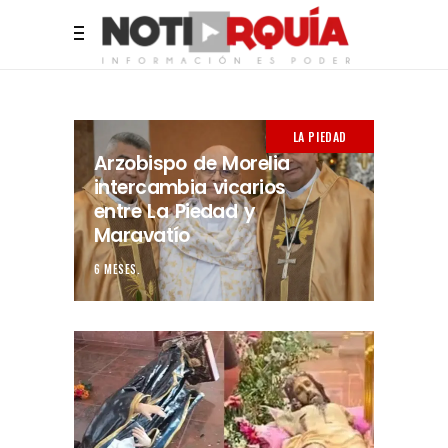
LA PIEDAD
Arzobispo de Morelia
intercambia vicarios
entre La Piedad y
Maravatío
6 MESES.