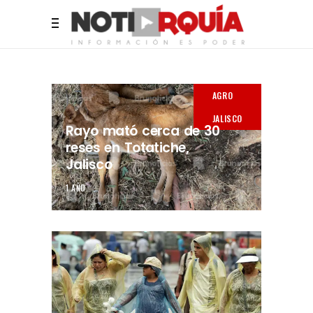
AGRO
JALISCO
Rayo mató cerca de 30
reses en Totatiche,
Jalisco
1 AÑO.