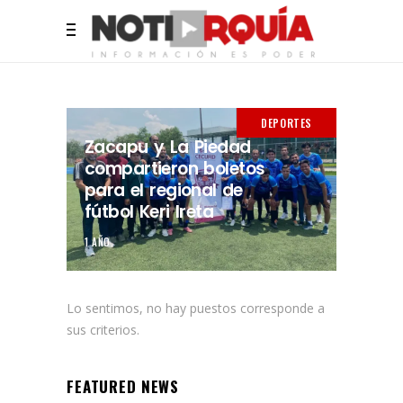
DEPORTES
Zacapu y La Piedad
compartieron boletos
para el regional de
fútbol Keri Ireta
1 AÑO.
Lo sentimos, no hay puestos corresponde a
sus criterios.
FEATURED NEWS