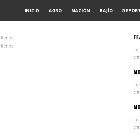
INICIO
AGRO
NACIÓN
BAJÍO
DEPOR
FE
terios.
terios.
Lo
cri
MO
Lo
cri
MO
Lo
cri