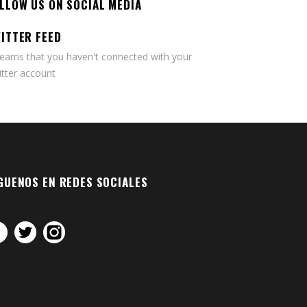
LLOW US ON SOCIAL MEDIA
ITTER FEED
seams that you haven't connected with your
tter account
GUENOS EN REDES SOCIALES