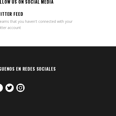
LLOW US ON SOCIAL MEDIA
ITTER FEED
seams that you haven't connected with your
tter account
GUENOS EN REDES SOCIALES