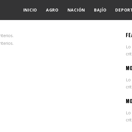
INICIO
AGRO
NACIÓN
BAJÍO
DEPOR
FE
terios.
terios.
Lo
cri
MO
Lo
cri
MO
Lo
cri