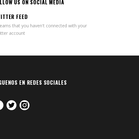
LLOW US ON SOCIAL MEDIA
ITTER FEED
seams that you haven't connected with your
tter account
GUENOS EN REDES SOCIALES