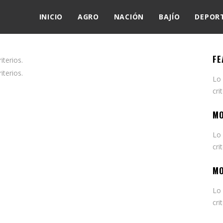
INICIO
AGRO
NACIÓN
BAJÍO
DEPOR
FE
terios.
terios.
Lo
cri
MO
Lo
cri
MO
Lo
cri