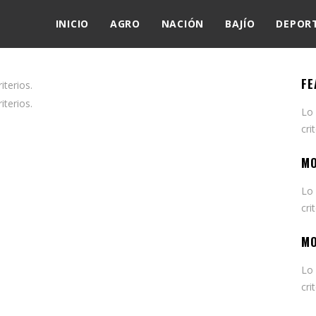
INICIO
AGRO
NACIÓN
BAJÍO
DEPOR
FE
terios.
terios.
Lo
cri
MO
Lo
cri
MO
Lo
cri