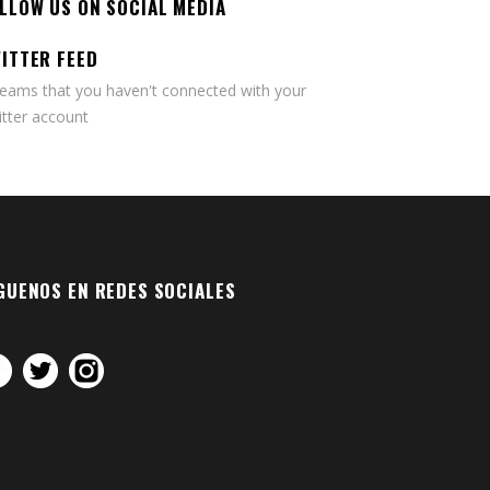
LLOW US ON SOCIAL MEDIA
ITTER FEED
seams that you haven't connected with your
tter account
GUENOS EN REDES SOCIALES