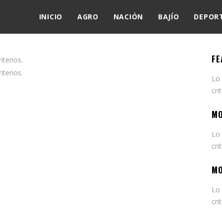
INICIO
AGRO
NACIÓN
BAJÍO
DEPOR
FE
terios.
terios.
Lo
cri
MO
Lo
cri
MO
Lo
cri