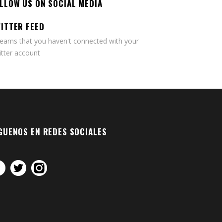
LLOW US ON SOCIAL MEDIA
ITTER FEED
seams that you haven't connected with your
tter account
GUENOS EN REDES SOCIALES