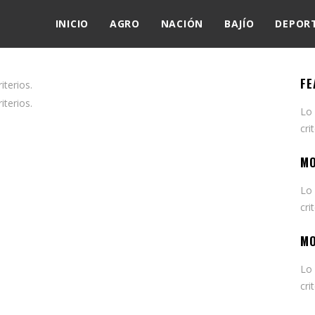
INICIO
AGRO
NACIÓN
BAJÍO
DEPOR
FE
terios.
terios.
Lo
cri
MO
Lo
cri
MO
Lo
cri