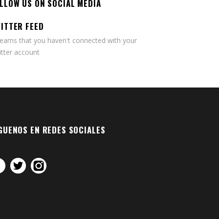
LLOW US ON SOCIAL MEDIA
ITTER FEED
seams that you haven't connected with your
tter account
GUENOS EN REDES SOCIALES