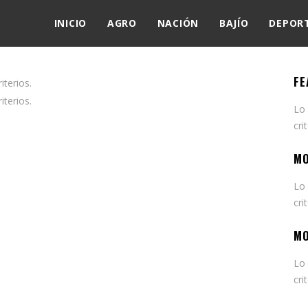
INICIO
AGRO
NACIÓN
BAJÍO
DEPOR
FE
terios.
terios.
Lo
cri
MO
Lo
cri
MO
Lo
cri