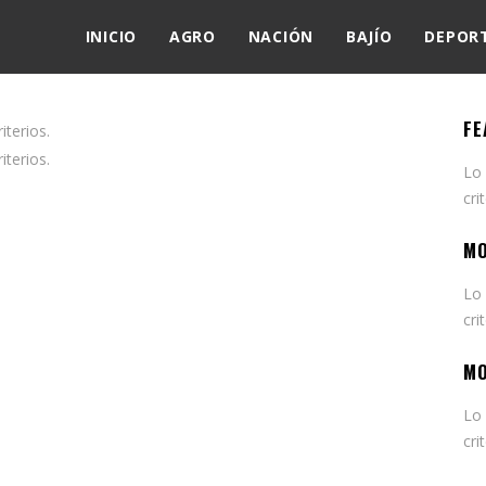
INICIO
AGRO
NACIÓN
BAJÍO
DEPOR
FE
terios.
terios.
Lo
cri
MO
Lo
cri
MO
Lo
cri