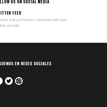
LLOW US ON SOCIAL MEDIA
ITTER FEED
seams that you haven't connected with your
tter account
GUENOS EN REDES SOCIALES