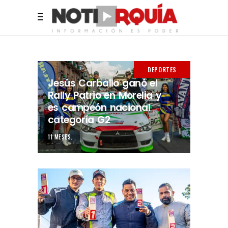
DEPORTES
Jesús Carballo ganó el
Rally Patrio en Morelia y
es campeón nacional
categoría G2
11 MESES.