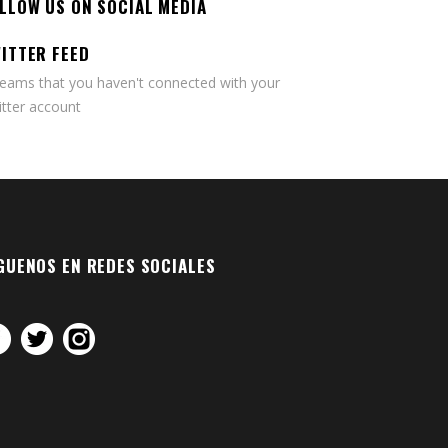
LLOW US ON SOCIAL MEDIA
ITTER FEED
seams that you haven't connected with your
tter account
GUENOS EN REDES SOCIALES