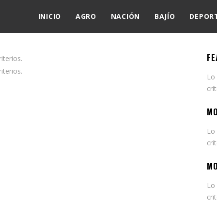
INICIO
AGRO
NACIÓN
BAJÍO
DEPOR
FE
terios.
terios.
Lo
cri
MO
Lo
cri
MO
Lo
cri