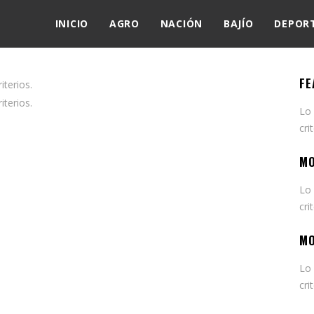
INICIO
AGRO
NACIÓN
BAJÍO
DEPOR
FE
terios.
terios.
Lo
cri
MO
Lo
cri
MO
Lo
cri