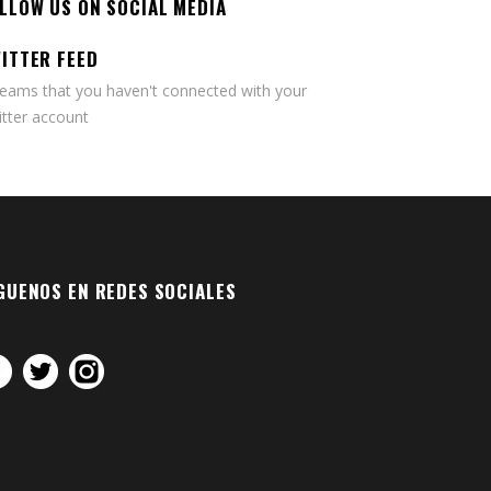
LLOW US ON SOCIAL MEDIA
ITTER FEED
seams that you haven't connected with your
tter account
GUENOS EN REDES SOCIALES