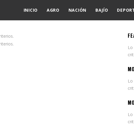
INICIO
AGRO
NACIÓN
BAJÍO
DEPOR
FE
terios.
terios.
Lo
cri
MO
Lo
cri
MO
Lo
cri