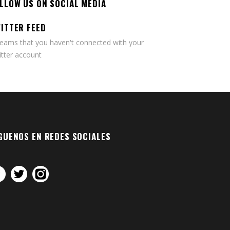
LLOW US ON SOCIAL MEDIA
ITTER FEED
seams that you haven't connected with your
tter account
GUENOS EN REDES SOCIALES