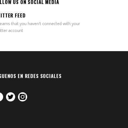
LLOW US ON SOCIAL MEDIA
ITTER FEED
seams that you haven't connected with your
tter account
GUENOS EN REDES SOCIALES