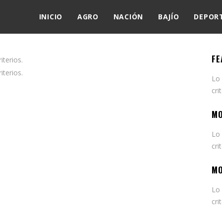
INICIO
AGRO
NACIÓN
BAJÍO
DEPOR
FE
terios.
terios.
Lo
cri
MO
Lo
cri
MO
Lo
cri