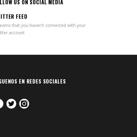
LLOW US ON SOCIAL MEDIA
ITTER FEED
seams that you haven't connected with your
tter account
GUENOS EN REDES SOCIALES