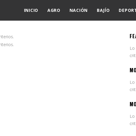
INICIO
AGRO
NACIÓN
BAJÍO
DEPOR
FE
terios.
terios.
Lo
cri
MO
Lo
cri
MO
Lo
cri