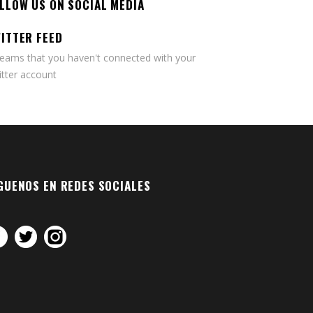
LLOW US ON SOCIAL MEDIA
ITTER FEED
seams that you haven't connected with your
tter account
GUENOS EN REDES SOCIALES