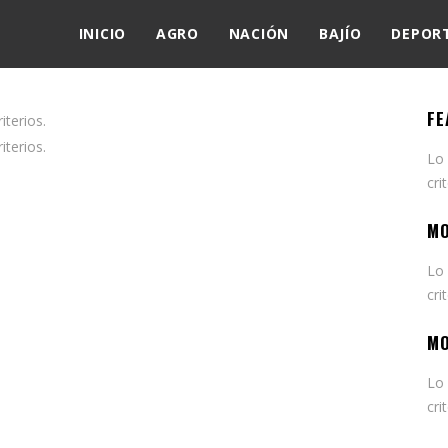
INICIO
AGRO
NACIÓN
BAJÍO
DEPOR
FE
terios.
terios.
Lo
cri
MO
Lo
cri
MO
Lo
cri