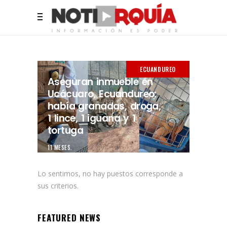
ECUANDUREO
Aseguran inmueble en
Ucácuaro, Ecuandureo;
había granadas, droga,
1 lince, 1 iguana y 1
tortuga
11 MESES.
Lo sentimos, no hay puestos corresponde a
sus criterios.
FEATURED NEWS