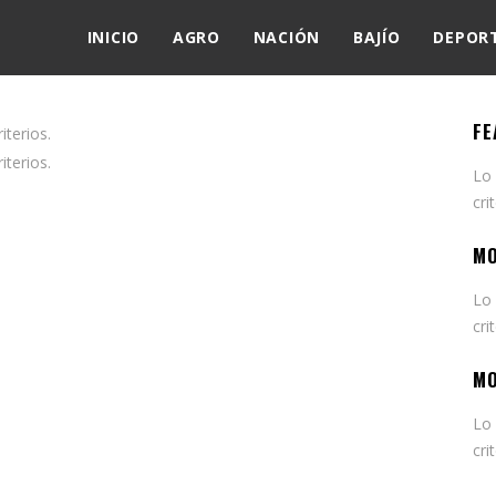
INICIO
AGRO
NACIÓN
BAJÍO
DEPOR
FE
terios.
terios.
Lo
cri
MO
Lo
cri
MO
Lo
cri