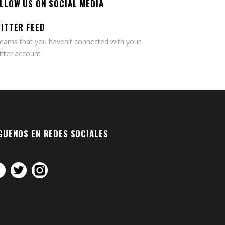
LLOW US ON SOCIAL MEDIA
ITTER FEED
seams that you haven't connected with your
tter account
GUENOS EN REDES SOCIALES