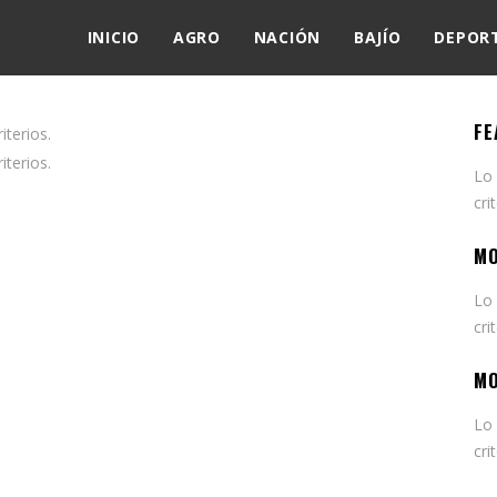
INICIO
AGRO
NACIÓN
BAJÍO
DEPOR
FE
terios.
terios.
Lo
cri
MO
Lo
cri
MO
Lo
cri