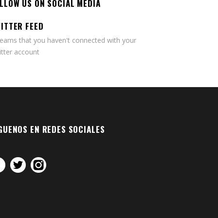
LLOW US ON SOCIAL MEDIA
ITTER FEED
seams that you haven't connected with your
tter account
GUENOS EN REDES SOCIALES