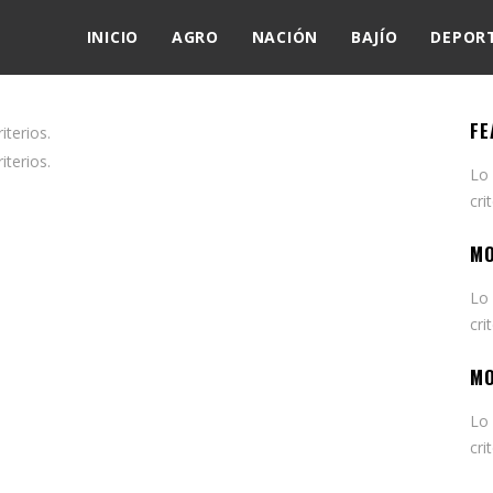
INICIO
AGRO
NACIÓN
BAJÍO
DEPOR
FE
terios.
terios.
Lo
cri
MO
Lo
cri
MO
Lo
cri