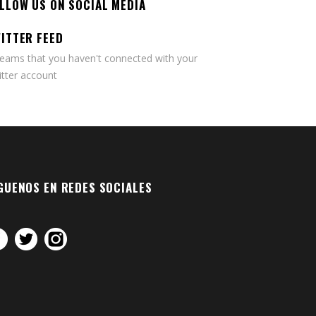
LLOW US ON SOCIAL MEDIA
ITTER FEED
seams that you haven't connected with your
tter account
GUENOS EN REDES SOCIALES