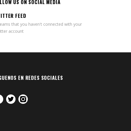
LLOW US ON SOCIAL MEDIA
ITTER FEED
seams that you haven't connected with your
tter account
GUENOS EN REDES SOCIALES