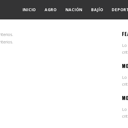
INICIO
AGRO
NACIÓN
BAJÍO
DEPOR
FE
terios.
terios.
Lo
cri
MO
Lo
cri
MO
Lo
cri