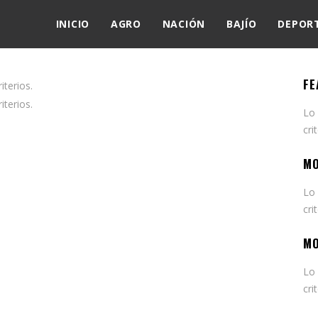
INICIO
AGRO
NACIÓN
BAJÍO
DEPOR
FE
terios.
terios.
Lo
cri
MO
Lo
cri
MO
Lo
cri