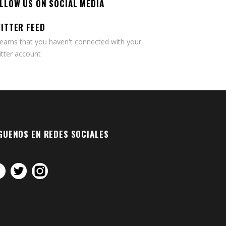
LLOW US ON SOCIAL MEDIA
ITTER FEED
seams that you haven't connected with your
tter account
GUENOS EN REDES SOCIALES