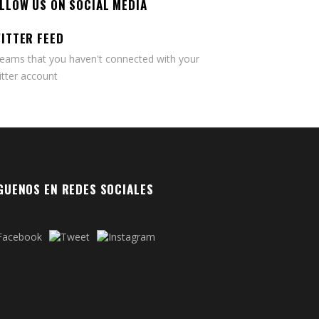
LLOW US ON SOCIAL MEDIA
ITTER FEED
seams that you haven't connected with your
tter account
GUENOS EN REDES SOCIALES