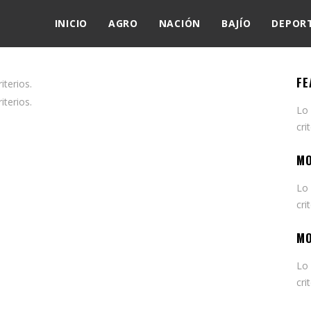
INICIO
AGRO
NACIÓN
BAJÍO
DEPOR
FE
terios.
terios.
Lo
cri
MO
Lo
cri
MO
Lo
cri