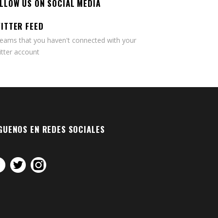
LLOW US ON SOCIAL MEDIA
ITTER FEED
seams that you haven't connected with your
tter account
GUENOS EN REDES SOCIALES