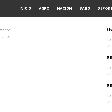
INICIO
AGRO
NACIÓN
BAJÍO
DEPOR
FE
terios.
terios.
Lo
cri
MO
Lo
cri
MO
Lo
cri