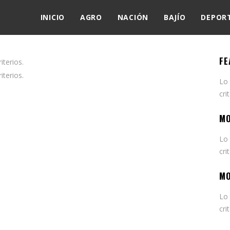
INICIO
AGRO
NACIÓN
BAJÍO
DEPOR
FE
terios.
terios.
Lo
cri
MO
Lo
cri
MO
Lo
cri