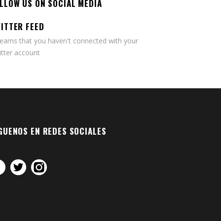
LLOW US ON SOCIAL MEDIA
ITTER FEED
seams that you haven't connected with your
tter account
GUENOS EN REDES SOCIALES