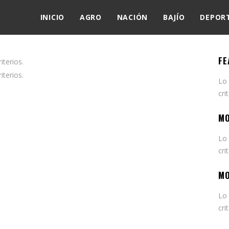
INICIO
AGRO
NACIÓN
BAJÍO
DEPOR
FE
terios.
terios.
Lo
cri
MO
Lo
cri
MO
Lo
cri