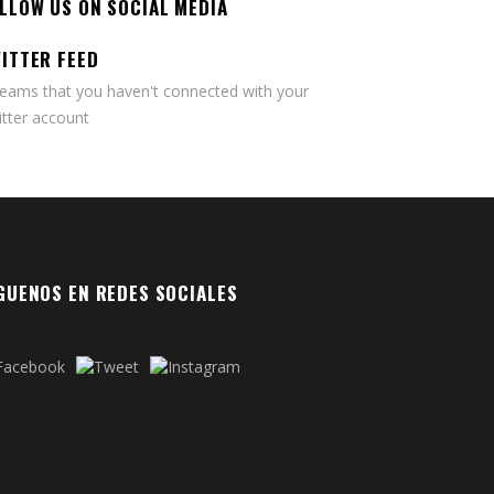
LLOW US ON SOCIAL MEDIA
ITTER FEED
seams that you haven't connected with your
tter account
GUENOS EN REDES SOCIALES