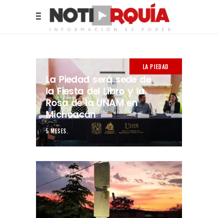
LA PIEDAD
La Piedad será sede de
la Fiesta del Libro y la
Rosa de la UNAM en
Michoacán
5 MESES.