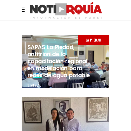
LA PIEDAD
SAPAS La Piedad,
anfitrión de la
capacitación regional
en modelación para
redes de agua potable
9 MESES.