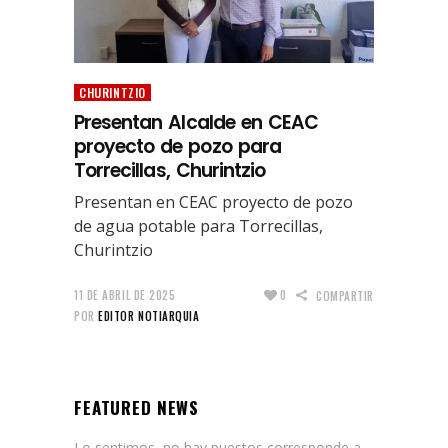
CHURINTZIO
Presentan Alcalde en CEAC
proyecto de pozo para
Torrecillas, Churintzio
Presentan en CEAC proyecto de pozo
de agua potable para Torrecillas,
Churintzio
11 DE ABRIL DE 2025
0
COMPARTIR
POR
EDITOR NOTIARQUIA
FEATURED NEWS
Lo sentimos, no hay puestos corresponde a