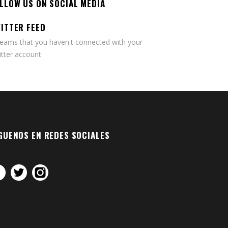
LLOW US ON SOCIAL MEDIA
ITTER FEED
seams that you haven't connected with your
tter account
GUENOS EN REDES SOCIALES