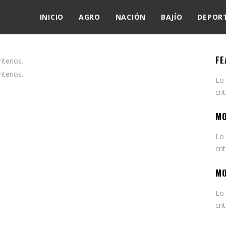
INICIO
AGRO
NACIÓN
BAJÍO
DEPOR
FE
terios.
terios.
Lo
cri
MO
Lo
cri
MO
Lo
cri