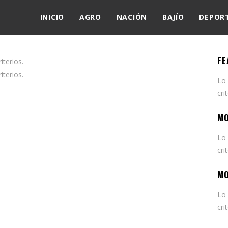
INICIO
AGRO
NACIÓN
BAJÍO
DEPOR
FE
terios.
terios.
Lo
cri
MO
Lo
cri
MO
Lo
cri