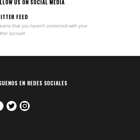
LLOW US ON SOCIAL MEDIA
ITTER FEED
seams that you haven't connected with your
tter account
GUENOS EN REDES SOCIALES