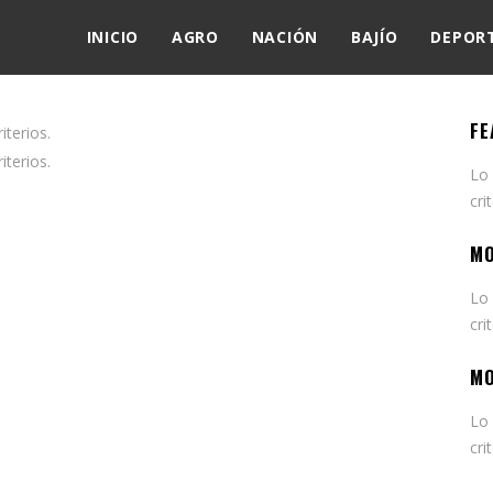
INICIO
AGRO
NACIÓN
BAJÍO
DEPOR
FE
terios.
terios.
Lo
cri
MO
Lo
cri
MO
Lo
cri