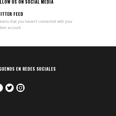
LLOW US ON SOCIAL MEDIA
ITTER FEED
seams that you haven't connected with your
tter account
GUENOS EN REDES SOCIALES