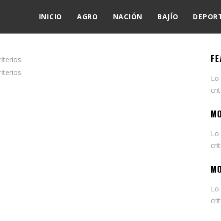
INICIO
AGRO
NACIÓN
BAJÍO
DEPOR
FE
terios.
terios.
Lo
cri
MO
Lo
cri
MO
Lo
cri