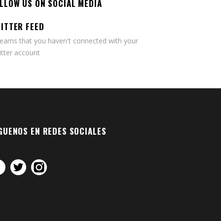
LLOW US ON SOCIAL MEDIA
ITTER FEED
seams that you haven't connected with your
tter account
GUENOS EN REDES SOCIALES