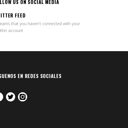
LLOW US ON SOCIAL MEDIA
ITTER FEED
seams that you haven't connected with your
tter account
GUENOS EN REDES SOCIALES