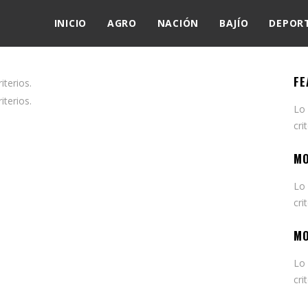
INICIO
AGRO
NACIÓN
BAJÍO
DEPOR
FE
terios.
terios.
Lo
cri
MO
Lo
cri
MO
Lo
cri