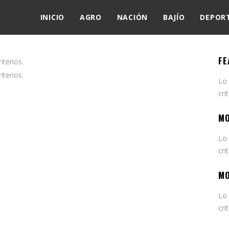
INICIO
AGRO
NACIÓN
BAJÍO
DEPOR
FE
terios.
terios.
Lo
cri
MO
Lo
cri
MO
Lo
cri