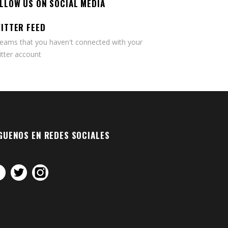
LLOW US ON SOCIAL MEDIA
ITTER FEED
seams that you haven't connected with your
tter account
GUENOS EN REDES SOCIALES