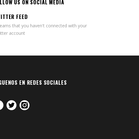
LLOW US ON SOCIAL MEDIA
ITTER FEED
seams that you haven't connected with your
tter account
GUENOS EN REDES SOCIALES