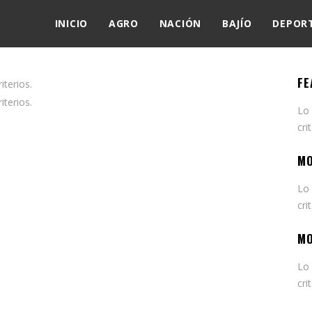
INICIO
AGRO
NACIÓN
BAJÍO
DEPOR
FE
terios.
terios.
Lo
cri
MO
Lo
cri
MO
Lo
cri