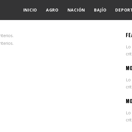
INICIO
AGRO
NACIÓN
BAJÍO
DEPOR
FE
terios.
terios.
Lo
cri
MO
Lo
cri
MO
Lo
cri