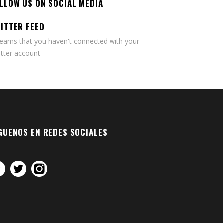
LLOW US ON SOCIAL MEDIA
ITTER FEED
seams that you haven't connected with your
tter account
GUENOS EN REDES SOCIALES