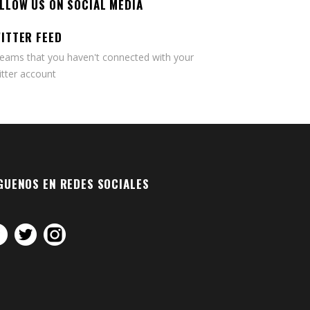
LLOW US ON SOCIAL MEDIA
ITTER FEED
seams that you haven't connected with your
tter account
GUENOS EN REDES SOCIALES