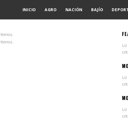
INICIO
AGRO
NACIÓN
BAJÍO
DEPOR
FE
terios.
terios.
Lo
cri
MO
Lo
cri
MO
Lo
cri